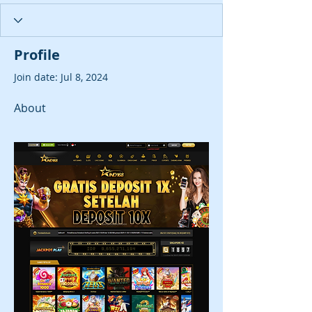
Profile
Join date: Jul 8, 2024
About