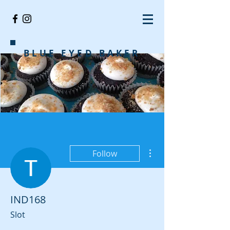
BLUE EYED BAKER
More actions
Follow
IND168
Slot