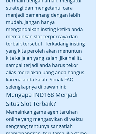
bermain dengan aman, mengatur 
strategi dan mengetahui cara 
menjadi pemenang dengan lebih 
mudah. Jangan hanya 
mengandalkan insting ketika anda 
memainkan slot terpercaya dan 
terbaik tersebut. Terkadang insting 
yang kita peroleh akan menuntun 
kita ke jalan yang salah. Jika hal itu 
sampai terjadi anda harus tekor 
alias merelakan uang anda hangus 
karena anda kalah. Simak FAQ 
selengkapnya di bawah ini:
Mengapa IND168 Menjadi 
Situs Slot Terbaik?
Memainkan game agen taruhan 
online yang mengasyikan di waktu 
senggang tentunya sangatlah 
menyenangkan, terutama jika game 